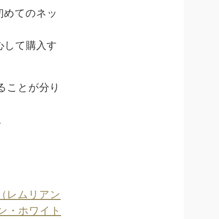
初めてのネッ
心して購入す
ることが分り
。
】（レムリアン
ン・ホワイト