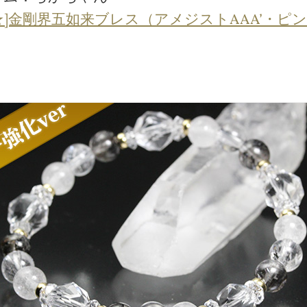
★]金剛界五如来ブレス（アメジストAAA’・ピ