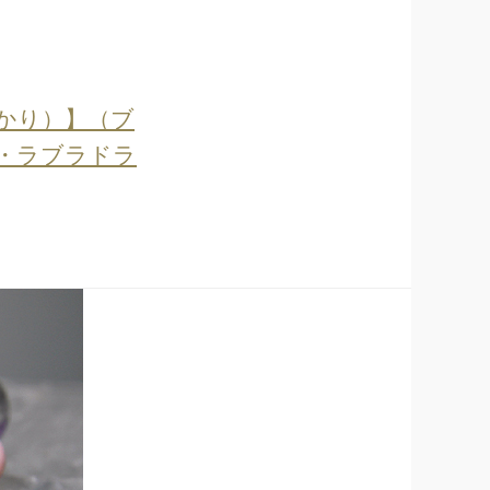
あかり）】（ブ
A・ラブラドラ