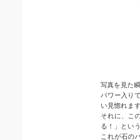
写真を見た
パワー入り
い見惚れま
それに、こ
る！」とい
これが石の