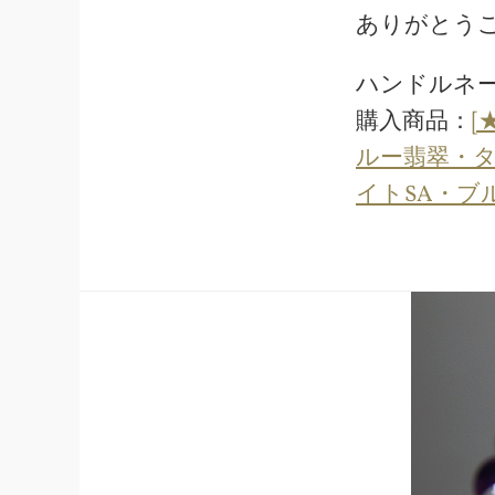
ありがとう
ハンドルネ
購入商品：
[
ルー翡翠・タ
イトSA・ブ