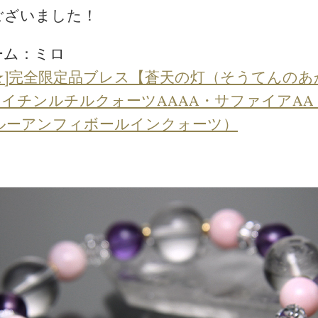
ございました！
ーム：ミロ
★]完全限定品ブレス【蒼天の灯（そうてんの
イチンルチルクォーツAAAA・サファイアA
ルーアンフィボールインクォーツ）