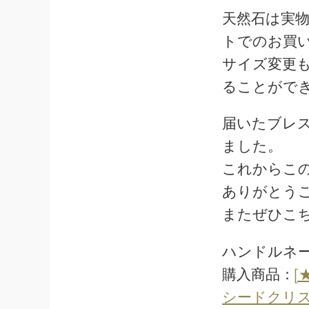
天然石は実
トでのお買
サイズ変更
ることがで
届いたブレ
ました。
これからこ
ありがとう
またぜひこ
ハンドルネー
購入商品：
[
シードクリ